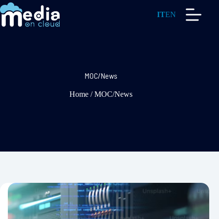
Salta
al
IT
EN
contenuto
MOC/News
Home
/
MOC/News