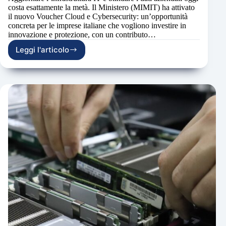
costa esattamente la metà. Il Ministero (MIMIT) ha attivato
il nuovo Voucher Cloud e Cybersecurity: un’opportunità
concreta per le imprese italiane che vogliono investire in
innovazione e protezione, con un contributo…
Leggi l'articolo
Voucher
Cloud
e
Cybersecurity
–
contributo
a
fondo
perduto
del
50%