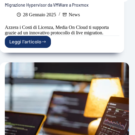
Migrazione Hypervisor da VMWare a Proxmox
28 Gennaio 2025
News
Azzera i Costi di Licenza, Media On Cloud ti supporta
grazie ad un innovativo protocollo di live migration.
Leggi l'articolo
Migrazione
Hypervisor
da
VMWare
a
Proxmox