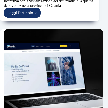
interattiva per la visualizzazione dei dati relativi alla qualità
delle acque nella provincia di Catania
Leggi l'articolo
Media
On
Cloud
nuova
mappa
interattiva
per
Sidra
SpA