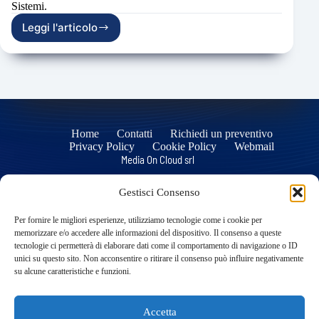
Sistemi.
Leggi l'articolo
Soluzioni
IT
Home
Contatti
Richiedi un preventivo
Privacy Policy
Cookie Policy
Webmail
Media On Cloud srl
Gestisci Consenso
Sede Operativa
Per fornire le migliori esperienze, utilizziamo tecnologie come i cookie per
Corso Sicilia, 43
memorizzare e/o accedere alle informazioni del dispositivo. Il consenso a queste
95131 Catania Italy
tecnologie ci permetterà di elaborare dati come il comportamento di navigazione o ID
Sede Legale
unici su questo sito. Non acconsentire o ritirare il consenso può influire negativamente
Via Cervignano, 29
su alcune caratteristiche e funzioni.
95129 Catania Italy
Accetta
tel/fax 095 8269044 - info@mediaoncloud.it