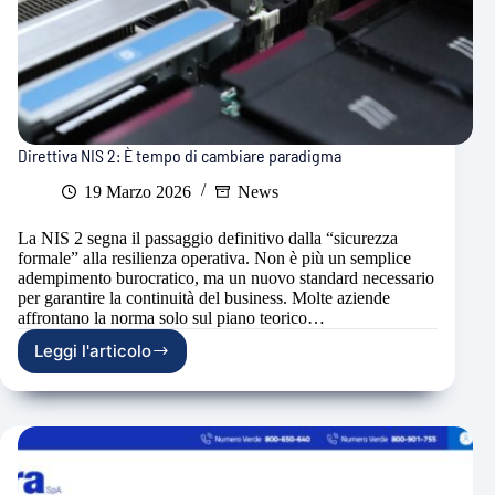
Direttiva NIS 2: È tempo di cambiare paradigma
19 Marzo 2026
News
La NIS 2 segna il passaggio definitivo dalla “sicurezza
formale” alla resilienza operativa. Non è più un semplice
adempimento burocratico, ma un nuovo standard necessario
per garantire la continuità del business. Molte aziende
affrontano la norma solo sul piano teorico…
Leggi l'articolo
Direttiva
NIS
2:
È
tempo
di
cambiare